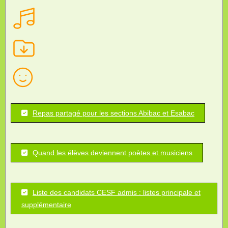
Repas partagé pour les sections Abibac et Esabac
Quand les élèves deviennent poètes et musiciens
Liste des candidats CESF admis : listes principale et
supplémentaire