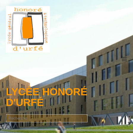
≡
LYCÉE HONORÉ
D'URFÉ