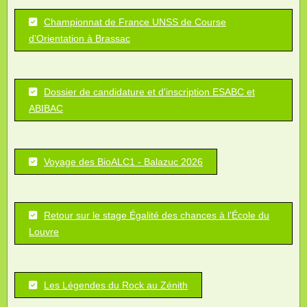
Championnat de France UNSS de Course
d’Orientation à Brassac
Dossier de candidature et d'inscription ESABC et
ABIBAC
Voyage des BioALC1 - Balazuc 2026
Retour sur le stage Égalité des chances à l’École du
Louvre
Les Légendes du Rock au Zénith