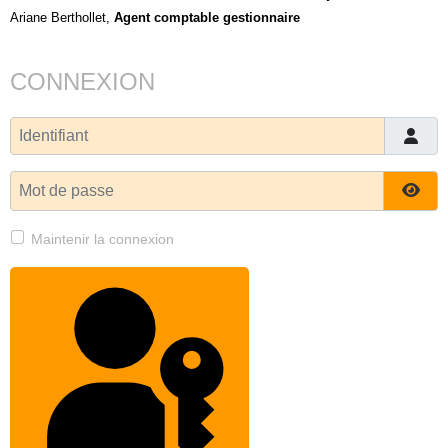
Ariane Berthollet,
Agent comptable gestionnaire
CONNEXION
Identifiant
Mot de passe
Affi
Maintenir la connexion