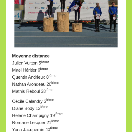
Moyenne distance
ième
Julien Vuitton 5
ième
Maël Héritier 6
ième
Quentin Andrieux 8
ième
Nathan Arondeau 20
ième
Mathis Reboul 38
ième
Cécile Calandry 3
ième
Diane Body 13
ième
Hélène Champigny 19
ième
Romane Lesquer 21
ième
Yona Jacquemin 40