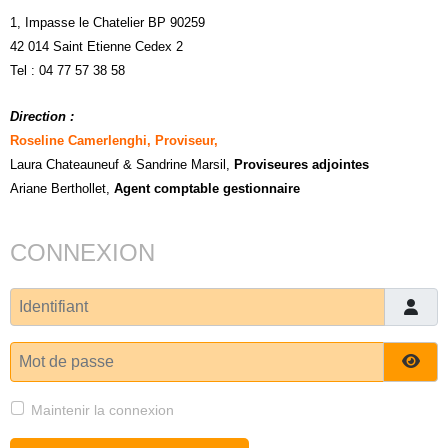
1, Impasse le Chatelier BP 90259
42 014 Saint Etienne Cedex 2
Tel : 04 77 57 38 58
Direction :
Roseline Camerlenghi, Proviseur,
Laura Chateauneuf
& Sandrine Marsil
,
Proviseures adjointes
Ariane Berthollet,
Agent comptable gestionnaire
CONNEXION
Identifiant
Mot de passe
Affi
Maintenir la connexion