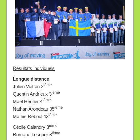
Résultats individuels
Longue distance
ième
Julien Vuitton 2
ième
Quentin Andrieux 3
ième
Maël Héritier 4
ième
Nathan Arondeau 35
ième
Mathis Reboul 43
ième
Cécile Calandry 3
ième
Romane Lesquer 8