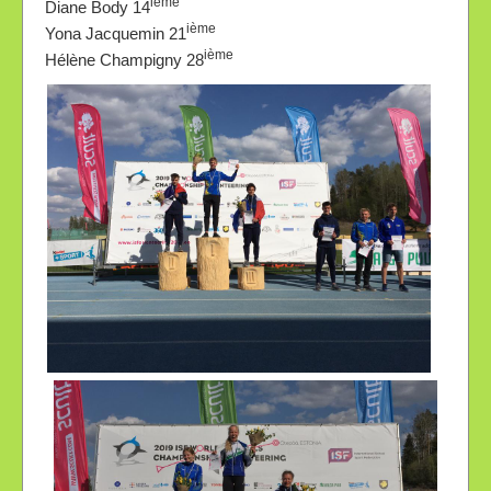
ième
Diane Body 14
ième
Yona Jacquemin 21
ième
Hélène Champigny 28