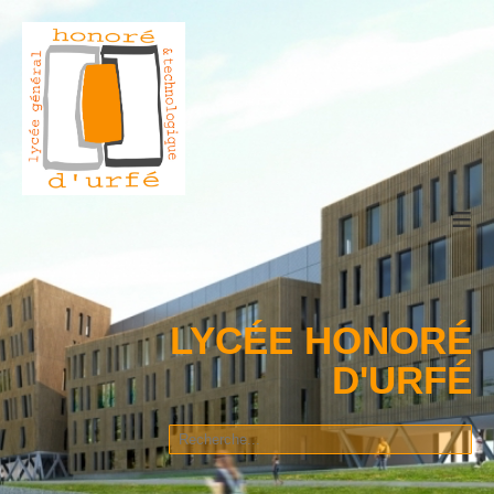
≡
LYCÉE HONORÉ
D'URFÉ