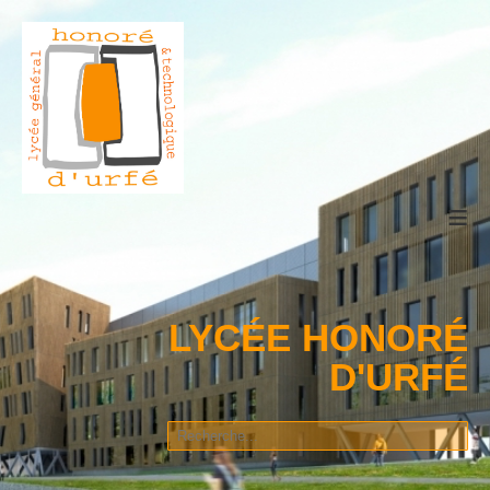
≡
LYCÉE HONORÉ
D'URFÉ