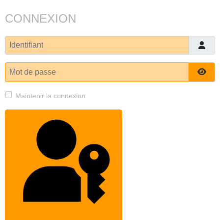
CONNEXION
Identifiant
Mot de passe
Affi
Maintenir la connexion