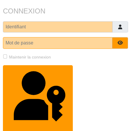
CONNEXION
Identifiant
Mot de passe
Affi
Maintenir la connexion