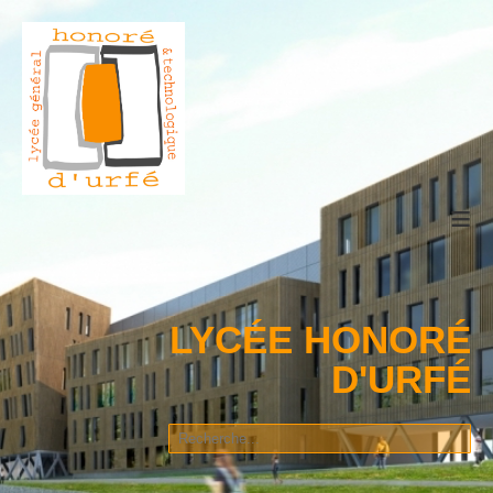
≡
LYCÉE HONORÉ
D'URFÉ