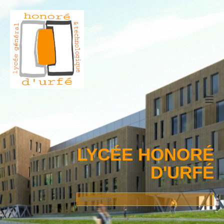
≡
LYCÉE HONORÉ
D'URFÉ