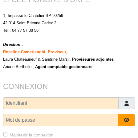
1, Impasse le Chatelier BP 90259
42 014 Saint Etienne Cedex 2
Tel : 04 77 57 38 58
Direction :
Roseline Camerlenghi, Proviseur,
Laura Chateauneuf
& Sandrine Marsil
,
Proviseures adjointes
Ariane Berthollet,
Agent comptable gestionnaire
CONNEXION
Identifiant
Mot de passe
Affi
Maintenir la connexion