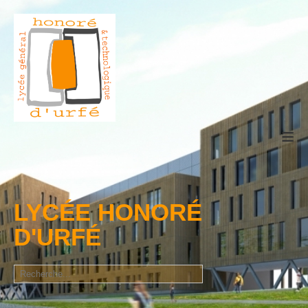
≡
LYCÉE HONORÉ
D'URFÉ