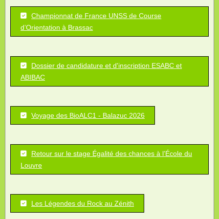
Championnat de France UNSS de Course
d’Orientation à Brassac
Dossier de candidature et d'inscription ESABC et
ABIBAC
Voyage des BioALC1 - Balazuc 2026
Retour sur le stage Égalité des chances à l’École du
Louvre
Les Légendes du Rock au Zénith