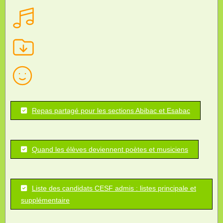
Repas partagé pour les sections Abibac et Esabac
Quand les élèves deviennent poètes et musiciens
Liste des candidats CESF admis : listes principale et
supplémentaire