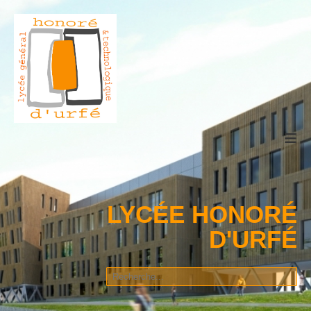
≡
LYCÉE HONORÉ
D'URFÉ