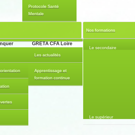
Protocole Santé
Mentale
Nos formations
anquer
GRETA CFA Loire
Le secondaire
Les actualités
orientation
Apprentissage et
formation continue
tation
uvertes
Le supérieur