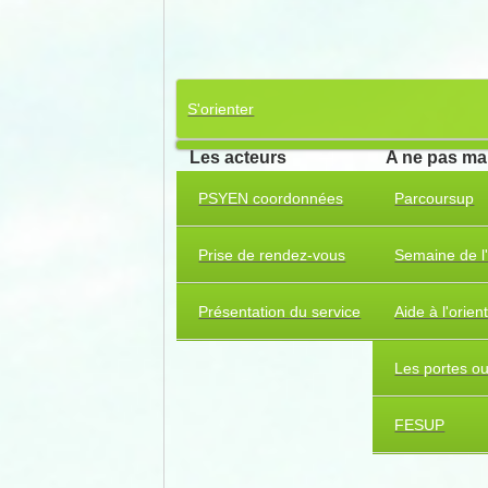
S'orienter
Les acteurs
A ne pas m
PSYEN coordonnées
Parcoursup
Prise de rendez-vous
Semaine de l'
Présentation du service
Aide à l'orien
Les portes o
FESUP