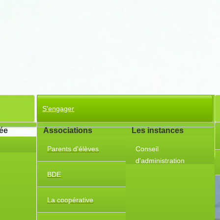
S'engager
cée
Associations
Les instances
Parents d'élèves
Conseil
d'administration
Partenariat stratégique
BDE
Charte Erasmus
La coopérative
Témoignages