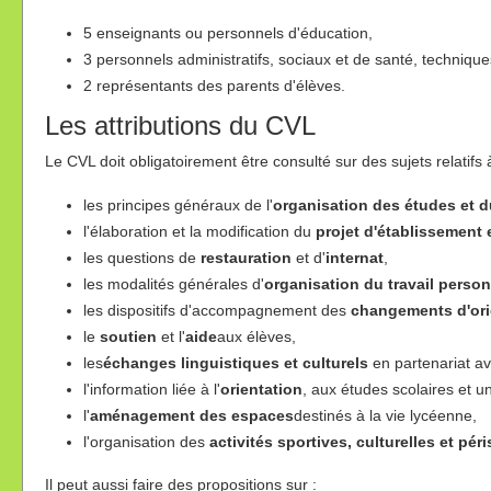
5 enseignants ou personnels d'éducation,
3 personnels administratifs, sociaux et de santé, technique
2 représentants des parents d'élèves.
Les attributions du CVL
Le CVL doit obligatoirement être consulté sur des sujets relatifs à
les principes généraux de l'
organisation des études et d
l'élaboration et la modification du
projet d'établissement 
les questions de
restauration
et d'
internat
,
les modalités générales d'
organisation du travail perso
les dispositifs d'accompagnement des
changements d'ori
le
soutien
et l'
aide
aux élèves,
les
échanges linguistiques et culturels
en partenariat a
l'information liée à l'
orientation
, aux études scolaires et un
l'
aménagement des espaces
destinés à la vie lycéenne,
l'organisation des
activités sportives, culturelles et pér
Il peut aussi faire des propositions sur :