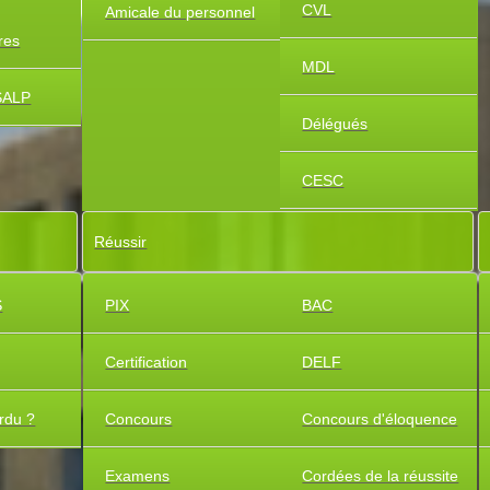
CVL
Amicale du personnel
ires
MDL
SALP
Délégués
CESC
Réussir
S
PIX
BAC
Certification
DELF
rdu ?
Concours
Concours d'éloquence
Examens
Cordées de la réussite