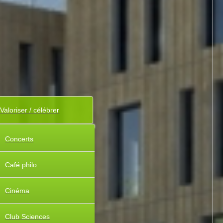
Valoriser / célébrer
Concerts
Café philo
Cinéma
Club Sciences