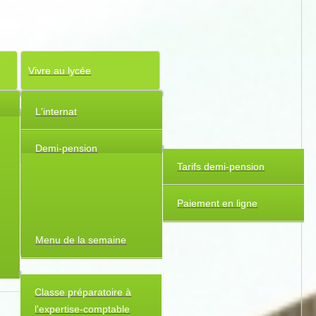
Vivre au lycée
L'internat
Seconde Générale et
Technologique
Demi-pension
Tarifs demi-pension
Premières et terminales
Paiement en ligne
Enseignements
spécifiques
Menu de la semaine
Classe préparatoire à
l'expertise-comptable