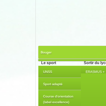
Bouger
Le sport
Sortir du ly
UNSS
ERASMUS +
Sport adapté
Course d'orientation
(label excellence)