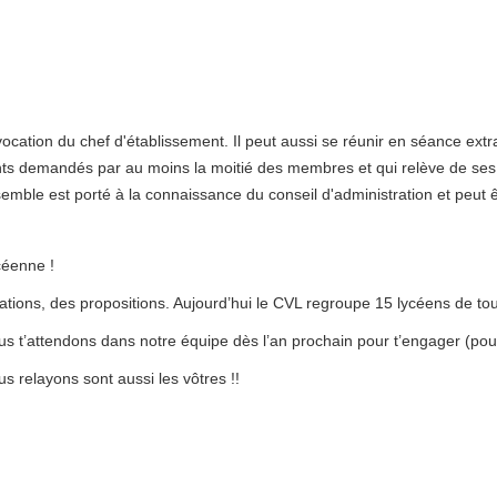
ocation du chef d'établissement. Il peut aussi se réunir en séance extr
s points demandés par au moins la moitié des membres et qui relève de se
mble est porté à la connaissance du conseil d'administration et peut êt
céenne !
tions, des propositions. Aujourd’hui le CVL regroupe 15 lycéens de tout
us t’attendons dans notre équipe dès l’an prochain pour t’engager (pou
s relayons sont aussi les vôtres !!