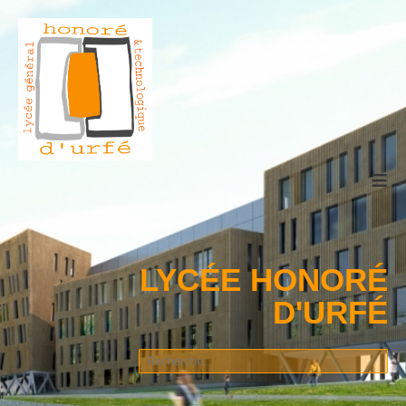
≡
LYCÉE HONORÉ
D'URFÉ