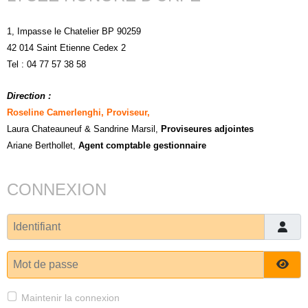
1, Impasse le Chatelier BP 90259
42 014 Saint Etienne Cedex 2
Tel : 04 77 57 38 58
Direction :
Roseline Camerlenghi, Proviseur,
Laura Chateauneuf
& Sandrine Marsil
,
Proviseures adjointes
Ariane Berthollet,
Agent comptable gestionnaire
CONNEXION
Identifiant
Mot de passe
Affi
Maintenir la connexion