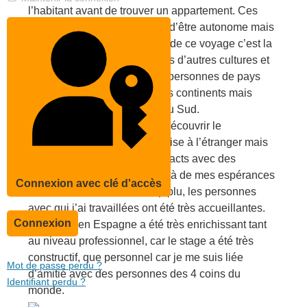
l’habitant avant de trouver un appartement. Ces
petits imprévus m’ont permis d’être autonome mais
ce qui a été le plus important de ce voyage c’est la
rencontre avec des personnes d’autres cultures et
pays. J’ai cohabité avec des personnes de pays
différents qui venaient de tous continents mais
principalement d’Amérique du Sud.
Le stage m’a également fait découvrir le
fonctionnement d’une entreprise à l’étranger mais
également de nouer des contacts avec des
professionnels. Il a été au-delà de mes espérances
Connexion avec clé d'accès
car le service m’a beaucoup plu, les personnes
avec qui j’ai travaillées ont été très accueillantes.
Connexion
Ce séjour en Espagne a été très enrichissant tant
au niveau professionnel, car le stage a été très
constructif, que personnel car je me suis liée
Mot de passe perdu ?
d’amitié avec des personnes des 4 coins du
Identifiant perdu ?
monde.