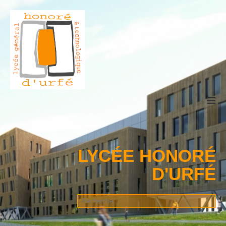
≡
LYCÉE HONORÉ
D'URFÉ