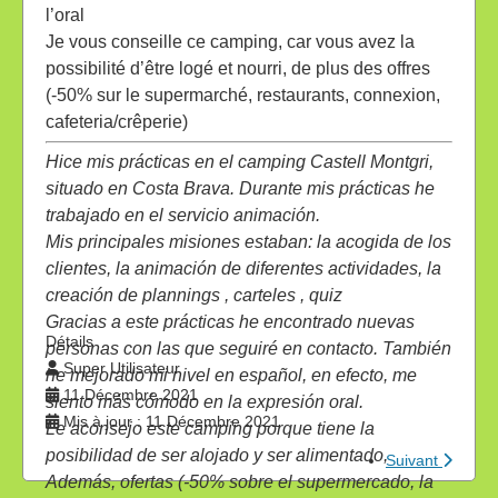
l’oral
Je vous conseille ce camping, car vous avez la
possibilité d’être logé et nourri, de plus des offres
(-50% sur le supermarché, restaurants, connexion,
cafeteria/crêperie)
Hice mis prácticas en el camping Castell Montgri,
situado en Costa Brava. Durante mis prácticas he
trabajado en el servicio animación.
Mis principales misiones estaban: la acogida de los
clientes, la animación de diferentes actividades, la
creación de plannings , carteles , quiz
Gracias a este prácticas he encontrado nuevas
Détails
personas con las que seguiré en contacto. También
Super Utilisateur
he mejorado mi nivel en español, en efecto, me
11 Décembre 2021
siento más cómodo en la expresión oral.
Mis à jour : 11 Décembre 2021
Le aconsejo este camping porque tiene la
posibilidad de ser alojado y ser alimentado,
Suivant
Además, ofertas (-50% sobre el supermercado, la