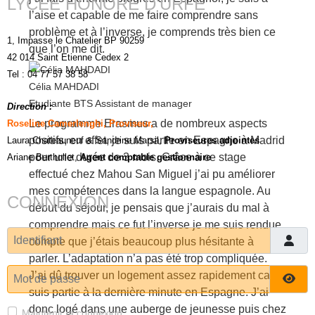
LYCÉE HONORE D'URFÉ
l’aise et capable de me faire comprendre sans
problème et à l’inverse, je comprends très bien ce
1, Impasse le Chatelier BP 90259
que l’on me dit.
42 014 Saint Etienne Cedex 2
Tel : 04 77 57 38 58
Célia MAHDADI
Etudiante BTS Assistant de manager
Direction :
Le programme Erasmus a de nombreux aspects
Roseline Camerlenghi, Proviseur,
positifs, en effet, je suis partie en Espagne à Madrid
Laura Chateauneuf
& Sandrine Marsil
,
Proviseures adjointes
pour une durée de 3 mois. Grâce à ce stage
Ariane Berthollet,
Agent comptable gestionnaire
effectué chez Mahou San Miguel j’ai pu améliorer
mes compétences dans la langue espagnole. Au
CONNEXION
début du séjour, je pensais que j’aurais du mal à
comprendre mais ce fut l’inverse je me suis rendue
Identifiant
compte que j’étais beaucoup plus hésitante à
parler. L’adaptation n’a pas été trop compliquée.
Mot de passe
J’ai dû trouver un logement assez rapidement car je
Affi
suis partie à la dernière minute en Espagne. J’ai
donc logé dans une auberge de jeunesse puis chez
Maintenir la connexion