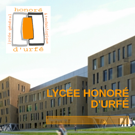
≡
LYCÉE HONORÉ
D'URFÉ