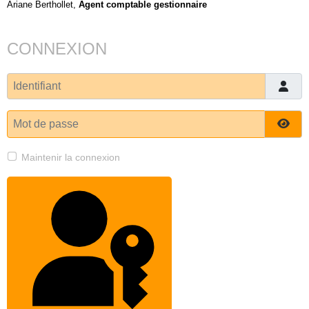
Ariane Berthollet,
Agent comptable gestionnaire
CONNEXION
Identifiant
Mot de passe
Affi
Maintenir la connexion