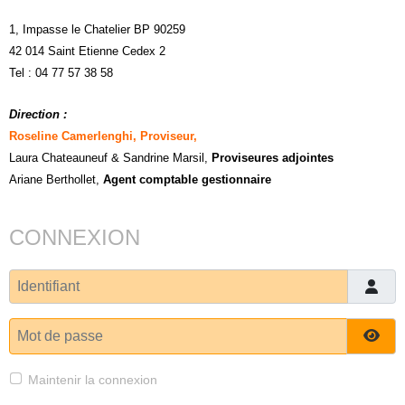
1, Impasse le Chatelier BP 90259
42 014 Saint Etienne Cedex 2
Tel : 04 77 57 38 58
Direction :
Roseline Camerlenghi, Proviseur,
Laura Chateauneuf
& Sandrine Marsil
,
Proviseures adjointes
Ariane Berthollet,
Agent comptable gestionnaire
CONNEXION
Identifiant
Mot de passe
Affi
Maintenir la connexion