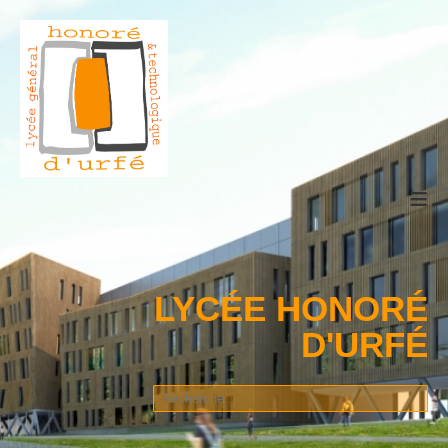
≡
LYCÉE HONORÉ
D'URFÉ