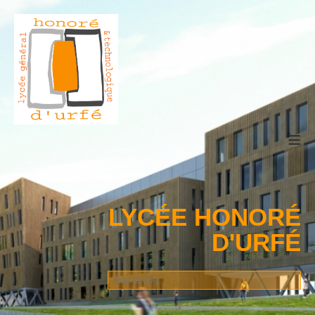
≡
LYCÉE HONORÉ
D'URFÉ