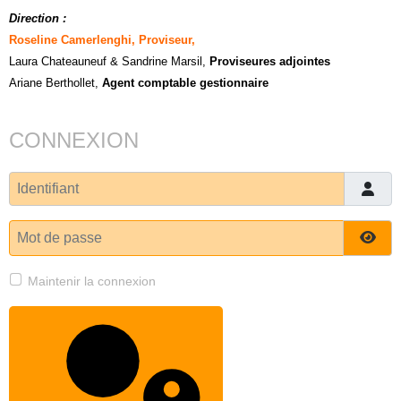
Direction :
Roseline Camerlenghi, Proviseur,
Laura Chateauneuf
& Sandrine Marsil
,
Proviseures adjointes
Ariane Berthollet,
Agent comptable gestionnaire
CONNEXION
Identifiant
Mot de passe
Affi
Maintenir la connexion