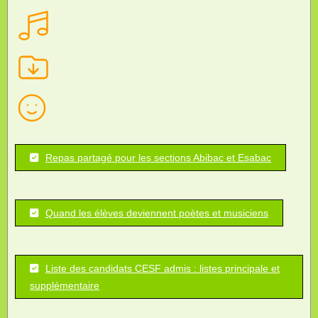
Repas partagé pour les sections Abibac et Esabac
Quand les élèves deviennent poètes et musiciens
Liste des candidats CESF admis : listes principale et
supplémentaire