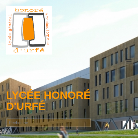
≡
LYCÉE HONORÉ
D'URFÉ