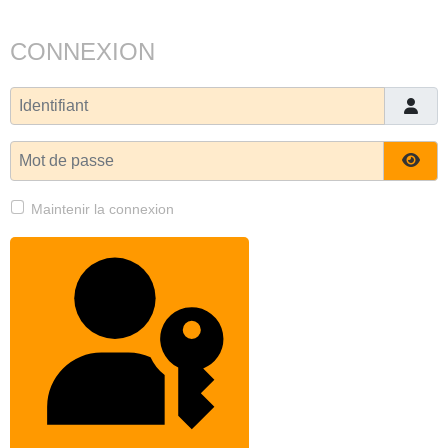
CONNEXION
Identifiant
Mot de passe
Affi
Maintenir la connexion