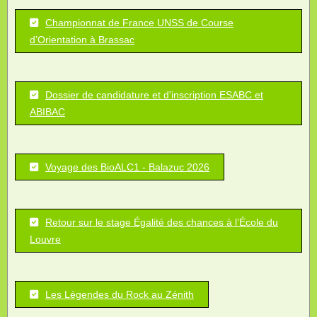
Championnat de France UNSS de Course
d’Orientation à Brassac
Dossier de candidature et d'inscription ESABC et
ABIBAC
Voyage des BioALC1 - Balazuc 2026
Retour sur le stage Égalité des chances à l’École du
Louvre
Les Légendes du Rock au Zénith